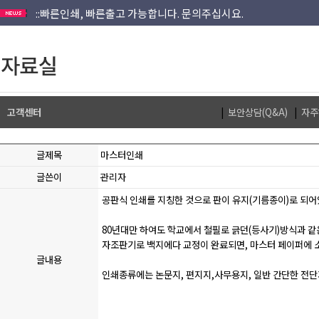
::직접인쇄해서 저렴한 가격으로 견적내드립니다.
::인쇄물 패키지외 별도견적,소량도 문의가능합니다.
회원가입안하고 이메일로도 접수됩니다.
::빠른인쇄, 빠른출고 가능합니다. 문의주십시요.
::직접인쇄해서 저렴한 가격으로 견적내드립니다.
::인쇄물 패키지외 별도견적,소량도 문의가능합니다.
고객센터
|
보안상담(Q&A)
|
자주
글제목
마스터인쇄
글쓴이
관리자
공판식 인쇄를 지칭한 것으로 판이 유지(기름종이)로 되어
80년대만 하여도 학교에서 철필로 긁던(등사기)방식과 같
자조판기로 백지에다 교정이 완료되면, 마스터 페이퍼에 
글내용
인쇄종류에는 논문지, 편지지,사무용지, 일반 간단한 전단