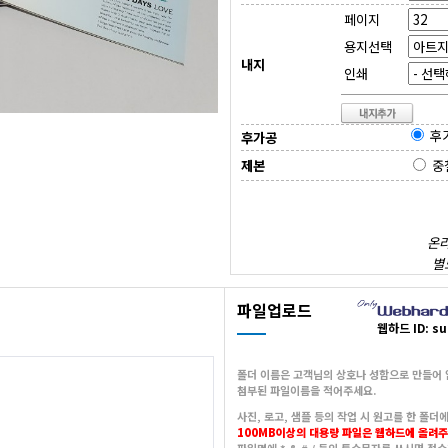
페이지
용지선택
내지
인쇄
후
후가공
제본
중
온라
별
파일업로드
웹하드 ID: su
폴더 이름은 고객님의 상호나 성함으로 만들어
첨부된 파일이름을 적어주세요.
사진, 로고, 샘플 등의 작업 시 원고를 한 폴더
100MB이상의 대용량 파일은 웹하드에 올려주