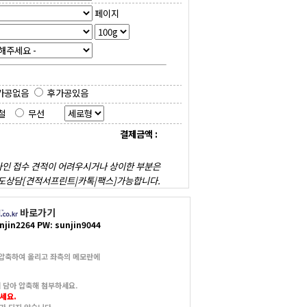
페이지
가공없음
후가공있음
철
무선
결제금액
:
인 접수 견적이 어려우시거나 상이한 부분은
도상담[견적서프린트|카톡|팩스]가능합니다.
바로가기
njin2264 PW: sunjin9044
 압축하여 올리고 좌측의 메모란에
에 담아 압축해 첨부하세요.
세요.