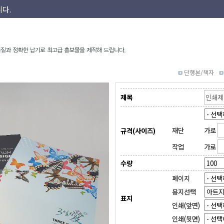
다.
합니다.
요.
다.
합니다.
단행본/책자
제목
재단
가로
규격(사이즈)
작업
가로
수량
페이지
용지선택
표지
인쇄(앞면)
인쇄(뒷면)