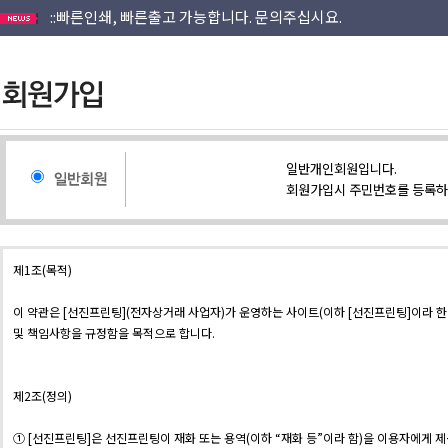
::직접인쇄해서 저렴한 가격으로 견적내드립니다.
::인쇄물 패키지외 별도견적,소량도 문의가능합니다.
회원가입안하고 이메일로도 접수됩니다.
::빠른인쇄, 빠른출고 가능합니다. 문의주십시요.
::직접인쇄해서 저렴한 가격으로 견적내드립니다.
::인쇄물 패키지외 별도견적,소량도 문의가능합니다.
일반개인회원입니다.
회원가입시 주민번호를 등록하
제1조(목적)
이 약관은 [선진프린팅](전자상거래 사업자)가 운영하는 사이트(이하 [선진프린팅]이라 한
및 책임사항을 규정함을 목적으로 합니다.
제2조(정의)
① [선진프린팅]은 선진프린팅이 재화 또는 용역(이하 “재화 등”이라 함)을 이용자에게